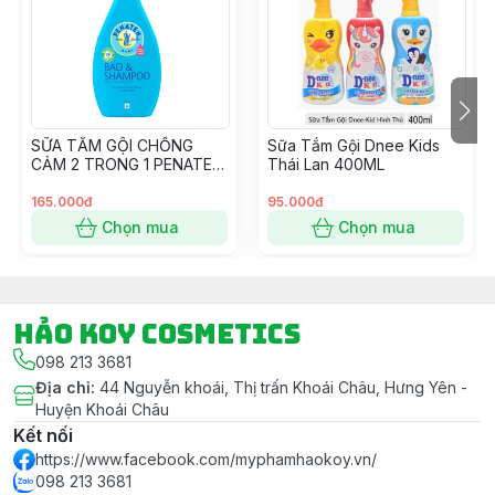
SỮA TẮM GỘI CHỐNG
Sữa Tắm Gội Dnee Kids
CẢM 2 TRONG 1 PENATEN
Thái Lan 400ML
BABY 400ML
165.000đ
95.000đ
Chọn mua
Chọn mua
Hảo Koy Cosmetics
098 213 3681
Địa chỉ
:
44 Nguyễn khoái, Thị trấn Khoái Châu, Hưng Yên -
Huyện Khoái Châu
Kết nối
https://www.facebook.com/myphamhaokoy.vn/
098 213 3681