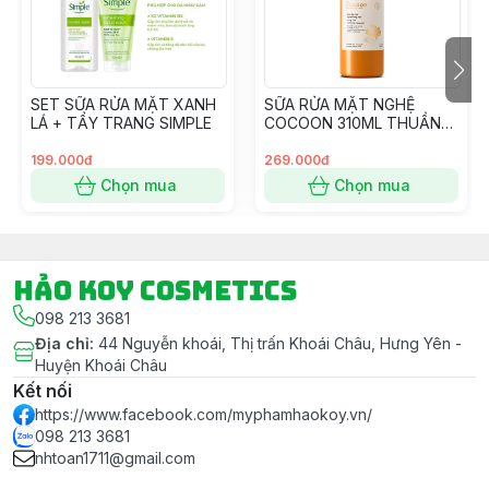
SET SỮA RỬA MẶT XANH
SỮA RỬA MẶT NGHỆ
LÁ + TẨY TRANG SIMPLE
COCOON 310ML THUẦN
CHAY
199.000đ
269.000đ
Chọn mua
Chọn mua
Hảo Koy Cosmetics
098 213 3681
Địa chỉ
:
44 Nguyễn khoái, Thị trấn Khoái Châu, Hưng Yên -
Huyện Khoái Châu
Kết nối
https://www.facebook.com/myphamhaokoy.vn/
098 213 3681
nhtoan1711@gmail.com