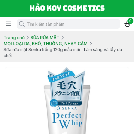
Hảo Koy Cosmetics
0
Trang chủ
SỮA RỬA MẶT
MỌI LOẠI DA, KHÔ, THƯỜNG, NHẠY CẢM
Sữa rửa mặt Senka trắng 120g mẫu mới - Làm sáng và tẩy da
chết