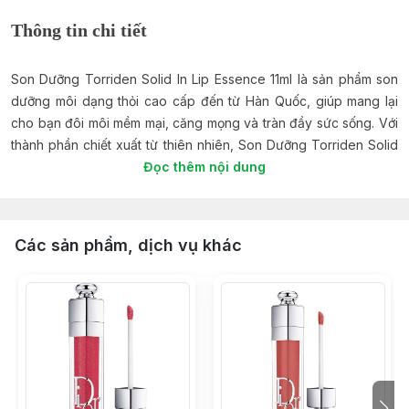
Thông tin chi tiết
Son Dưỡng Torriden Solid In Lip Essence 11ml là sản phẩm son
dưỡng môi dạng thỏi cao cấp đến từ Hàn Quốc, giúp mang lại
cho bạn đôi môi mềm mại, căng mọng và tràn đầy sức sống. Với
thành phần chiết xuất từ thiên nhiên, Son Dưỡng Torriden Solid
In Lip Essence 11ml không chỉ dưỡng ẩm sâu cho môi mà còn
Đọc thêm nội dung
giúp cải thiện tình trạng môi khô nẻ, bong tróc, cho bạn đôi môi
mịn màng và khỏe mạnh.
Các sản phẩm, dịch vụ khác
Đặc trưng:
Dạng thỏi tiện lợi:
Dễ dàng mang theo bên mình mọi lúc mọi nơi.
Chất son mềm mịn:
Không gây bết dính, tạo cảm giác thoải mái
khi sử dụng.
Khả năng dưỡng ẩm cao:
Cung cấp độ ẩm cần thiết cho môi,
giúp môi mềm mại, mịn màng và căng mọng.
Giúp cải thiện tình trạng môi khô nẻ, bong tróc:
Chống oxy