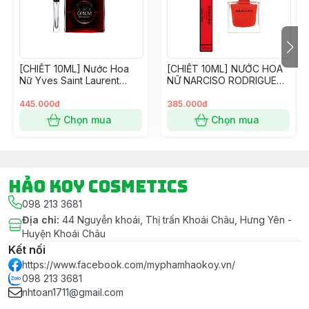
Bergshoeff. Thành phần hương chính
của Pure Musc là mùi xạ hương và hoa.
[CHIẾT 10ML] Nước Hoa
[CHIẾT 10ML] NƯỚC HOA
Nữ Yves Saint Laurent
NỮ NARCISO RODRIGUEZ
Black Opium Over Red
NARCISO ROUGE FOR HER
EDP
EAU DE PARFUM - MÀU
445.000đ
385.000đ
ĐỎ
Chọn mua
Chọn mua
Hảo Koy Cosmetics
098 213 3681
Địa chỉ
:
44 Nguyễn khoái, Thị trấn Khoái Châu, Hưng Yên -
Huyện Khoái Châu
Kết nối
https://www.facebook.com/myphamhaokoy.vn/
098 213 3681
nhtoan1711@gmail.com