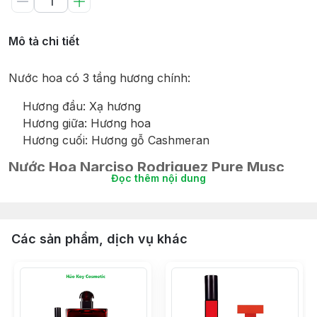
Mô tả chi tiết
Nước hoa có 3 tầng hương chính:
Hương đầu: Xạ hương
Hương giữa: Hương hoa
Hương cuối: Hương gỗ Cashmeran
Nước Hoa Narciso Rodriguez Pure Musc
Đọc thêm nội dung
For Her EDP 100ML
Các sản phẩm, dịch vụ khác
-
Pure Musc
là dòng nước hoa mới toanh
của thương hiệu đình đám Narciso
Rodriguez, được ra mắt trong năm 2019. Mùi
hương này được lấy cảm hứng từ vẻ đẹp
thuần khiết, thanh tao của người mẫu Julia