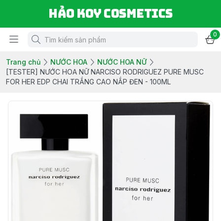
Hảo Koy Cosmetics
0
Trang chủ
NƯỚC HOA
NƯỚC HOA NỮ
[TESTER] NƯỚC HOA NỮ NARCISO RODRIGUEZ PURE MUSC
FOR HER EDP CHAI TRẮNG CAO NẮP ĐEN - 100ML