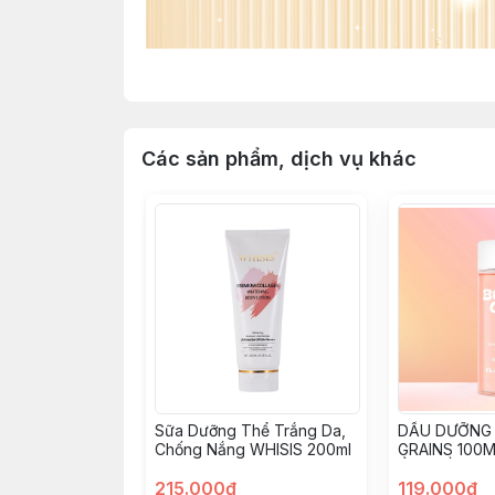
Các sản phẩm, dịch vụ khác
Sữa Dưỡng Thể Trắng Da,
DẦU DƯỠNG 
Chống Nắng WHISIS 200ml
GRAINS 100
ẨM, MỀM DA
215.000đ
119.000đ