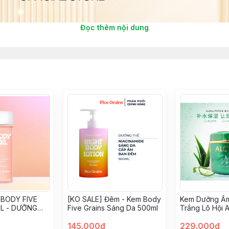
Đọc thêm nội dung
BODY FIVE
[KO SALE] Đêm - Kem Body
Kem Dưỡng Ẩ
ML - DƯỠNG
Five Grains Sáng Da 500ml
Trắng Lô Hội 
, SÁNG DA
Cream 185g
145.000đ
229.000đ