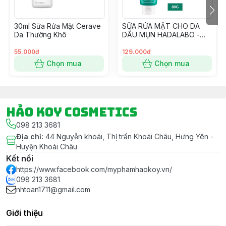
bác sĩ da liễu trước và sau
khi đưa ra thị trường.
30ml Sữa Rửa Mặt Cerave
SỮA RỬA MẶT CHO DA
Da Thường Khô
DẦU MỤN HADALABO -
XANH LÁ
55.000đ
129.000đ
Chọn mua
Chọn mua
Hảo Koy Cosmetics
098 213 3681
Địa chỉ
:
44 Nguyễn khoái, Thị trấn Khoái Châu, Hưng Yên -
Huyện Khoái Châu
Kết nối
https://www.facebook.com/myphamhaokoy.vn/
098 213 3681
nhtoan1711@gmail.com
Giới thiệu