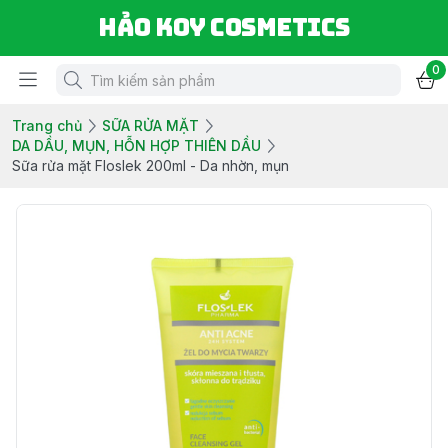
Hảo Koy Cosmetics
0
Trang chủ
SỮA RỬA MẶT
DA DẦU, MỤN, HỖN HỢP THIÊN DẦU
Sữa rửa mặt Floslek 200ml - Da nhờn, mụn