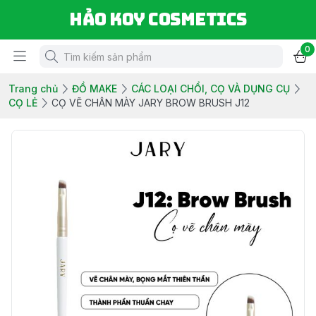
Hảo Koy Cosmetics
0
Trang chủ
ĐỒ MAKE
CÁC LOẠI CHỔI, CỌ VÀ DỤNG CỤ
CỌ LẺ
CỌ VẼ CHÂN MÀY JARY BROW BRUSH J12