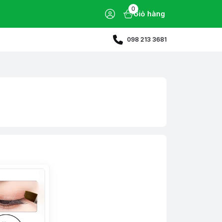
0
Giỏ hàng
098 213 3681