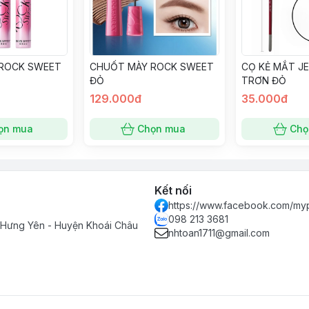
ROCK SWEET
CHUỐT MÀY ROCK SWEET
CỌ KẺ MẮT J
ĐỎ
TRƠN ĐỎ
129.000đ
35.000đ
ọn mua
Chọn mua
Chọ
Kết nối
https://www.facebook.com/my
098 213 3681
, Hưng Yên - Huyện Khoái Châu
nhtoan1711@gmail.com