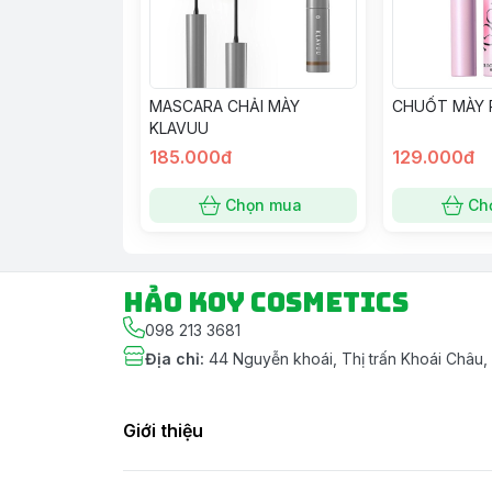
MASCARA CHẢI MÀY
CHUỐT MÀY 
KLAVUU
185.000đ
129.000đ
Chọn mua
Ch
Hảo Koy Cosmetics
098 213 3681
Địa chỉ
:
44 Nguyễn khoái, Thị trấn Khoái Châu
Giới thiệu